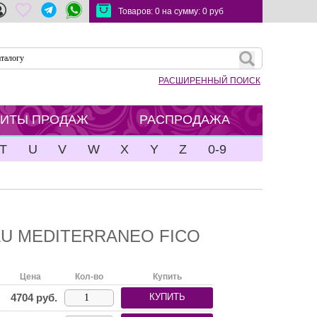
Товаров:
0
на сумму:
0
руб
РАСШИРЕННЫЙ ПОИСК
ХИТЫ ПРОДАЖ
РАСПРОДАЖА
T
U
V
W
X
Y
Z
0-9
LU MEDITERRANEO FICO
Цена
Кол-во
Купить
4704
руб.
КУПИТЬ