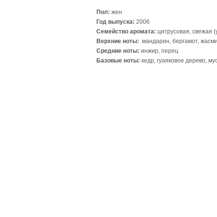
Пол:
жен
Год выпуска:
2006
Семейство аромата:
цитрусовая, свежая (
Верхние ноты:
мандарин
, бергамот, жасм
Средние ноты:
инжир, перец
Базовые ноты:
кедр, гуаяковое дерево, му