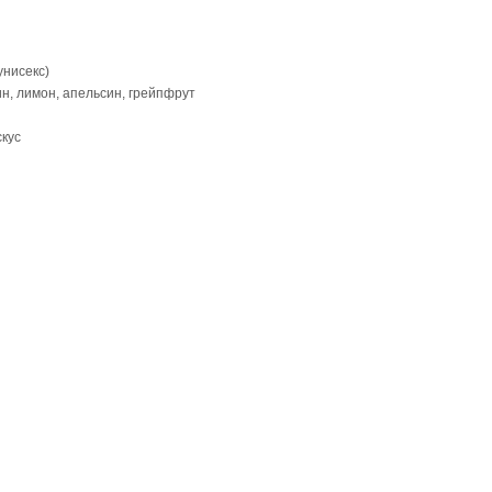
унисекс)
ин, лимон, апельсин, грейпфрут
скус