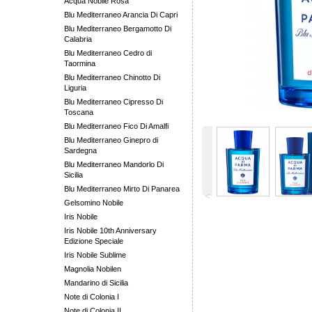
Acqua Nobile Rosa
Blu Mediterraneo Arancia Di Capri
Blu Mediterraneo Bergamotto Di
Calabria
Blu Mediterraneo Cedro di
Taormina
Blu Mediterraneo Chinotto Di
Liguria
Blu Mediterraneo Cipresso Di
Toscana
Blu Mediterraneo Fico Di Amalfi
Blu Mediterraneo Ginepro di
Sardegna
Blu Mediterraneo Mandorlo Di
Sicilia
Blu Mediterraneo Mirto Di Panarea
˂
Gelsomino Nobile
Iris Nobile
Iris Nobile 10th Anniversary
Edizione Speciale
Iris Nobile Sublime
Magnolia Nobilen
Mandarino di Sicilia
Note di Colonia I
Note di Colonia II