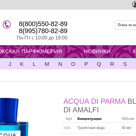
8(800)550-82-89
8(995)780-82-89
Пн-Пт с 10:00 до 18:00
ЖСКАЯ ПАРФЮМЕРИЯ
НОВИНКИ
J
K
L
M
N
O
P
Q
R
S
ACQUA DI PARMA
B
DI AMALFI
Арт
Концентрация
Объем
Туалетная вода
30 мл
1665