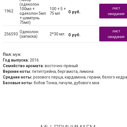
(одеколон
лист
100мл +
100 + 5 +
1962
0
руб.
одеколон 5мл
75 мл
ожидания
+ шампунь
75мл)
лист
Одеколон
256593
2*30 мл
0
руб.
(запаска)
ожидания
Пол:
муж
Год выпуска:
2016
Семейство аромата:
восточно-пряный
Верхние ноты:
петитгрейна, бергамота, лимона
Средние ноты:
розового перца, кардамона, герани, белого кедр
Базовые ноты:
бобов Тонка, пачули, дубового мха