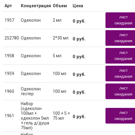
Арт
Концентрация
Объем
Цена
лист
1957
Одеколон
2 мл
0
руб.
ожидания
лист
252780
Одеколон
2*30 мл
0
руб.
ожидания
лист
1958
Одеколон
5 мл
0
руб.
ожидания
лист
1959
Одеколон
100 мл
0
руб.
ожидания
лист
Одеколон
1960
100 мл
0
руб.
тестер
ожидания
Набор
(одеколон
лист
100мл +
100 + 5 +
1961
0
руб.
одеколон 5мл
75 мл
ожидания
+ гель д/душа
75мл)
Набор