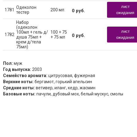
лист
Одеколон
1781
200 мл
0
руб.
тестер
ожидания
Набор
(одеколон
лист
100мл + гель д/
100 + 75
1782
0
руб.
душа 75мл +
+ 75 мл
ожидания
крем д/тела
75мл)
Пол:
муж
Год выпуска:
2003
Семейство аромата:
цитрусовая, фужерная
Верхние ноты:
бергамот, горький апельсин
Средние ноты:
ветивер, иланг, кедр, жасмин
Базовые ноты:
пачули, дубовый мох, белый мускус, cмолы