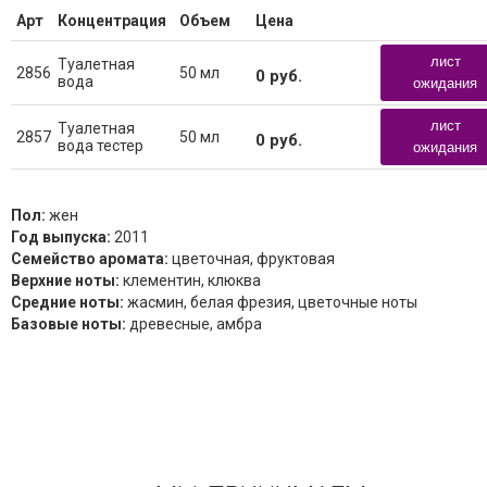
Арт
Концентрация
Объем
Цена
лист
Туалетная
2856
50 мл
0
руб.
вода
ожидания
лист
Туалетная
2857
50 мл
0
руб.
вода тестер
ожидания
Пол:
жен
Год выпуска:
2011
Семейство аромата:
цветочная, фруктовая
Верхние ноты:
клементин, клюква
Средние ноты:
жасмин, белая фрезия, цветочные ноты
Базовые ноты:
древесные, амбра