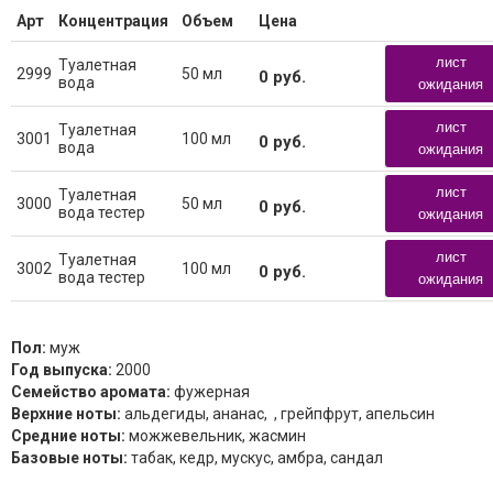
Арт
Концентрация
Объем
Цена
лист
Туалетная
2999
50 мл
0
руб.
вода
ожидания
лист
Туалетная
3001
100 мл
0
руб.
вода
ожидания
лист
Туалетная
3000
50 мл
0
руб.
вода тестер
ожидания
лист
Туалетная
3002
100 мл
0
руб.
вода тестер
ожидания
Пол:
муж
Год выпуска:
2000
Семейство аромата:
фужерная
Верхние ноты:
альдегиды, ананас,
, грейпфрут, апельсин
Средние ноты:
можжевельник, жасмин
Базовые ноты:
табак, кедр, мускус, амбра, сандал