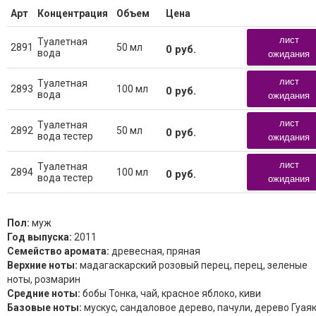
Арт
Концентрация
Объем
Цена
лист
Туалетная
2891
50 мл
0
руб.
вода
ожидания
лист
Туалетная
2893
100 мл
0
руб.
вода
ожидания
лист
Туалетная
2892
50 мл
0
руб.
вода тестер
ожидания
лист
Туалетная
2894
100 мл
0
руб.
вода тестер
ожидания
Пол:
муж
Год выпуска:
2011
Семейство аромата:
древесная, пряная
Верхние ноты:
мадагаскарский розовый перец, перец, зеленые
ноты, розмарин
Средние ноты:
бобы Тонка, чай, красное яблоко, киви
Базовые ноты:
мускус, сандаловое дерево, пачули, дерево Гуаяк