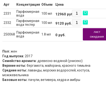
Арт
Концентрация
Объем
Цена
Парфюмерная
2331
100 мл
12960
руб.
вода
Парфюмерная
2332
100 мл
9120
руб.
вода тестер
лист
Парфюмерная
250068
1.8 мл
0
руб.
вода
ожидания
Пол:
жен
Год выпуска:
2017
Семейство аромата:
древесно-водяной (унисекс)
Верхние ноты:
бергамота, майорана, красного тимьяна
Средние ноты:
лаванды, морских водорослей, костуса,
можжевельника
Базовые ноты:
пачули, ветивера, кедра и амбры