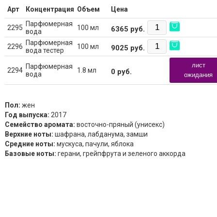
Арт
Концентрация
Объем
Цена
Парфюмерная
2295
100 мл
6365
руб.
вода
Парфюмерная
2296
100 мл
9025
руб.
вода тестер
лист
Парфюмерная
2294
1.8 мл
0
руб.
вода
ожидания
Пол:
жен
Год выпуска:
2017
Семейство аромата:
восточно-пряный (унисекс)
Верхние ноты:
шафрана, лабданума, замши
Средние ноты:
мускуса, пачули, яблока
Базовые ноты:
герани, грейпфрута и зеленого аккорда