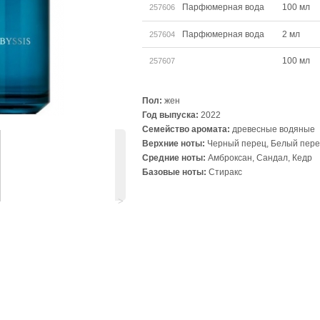
Парфюмерная вода
100 мл
257606
Парфюмерная вода
2 мл
257604
100 мл
257607
Пол:
жен
Год выпуска:
2022
Семейство аромата:
древесные водяные
Верхние ноты:
Черный перец, Белый пер
Средние ноты:
Амброксан, Сандал, Кедр
Базовые ноты:
Стиракс
˃