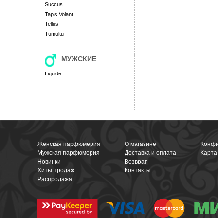
Succus
Tapis Volant
Tellus
Tumultu
МУЖСКИЕ
Liquide
Женская парфюмерия
О магазине
Конфи
Мужская парфюмерия
Доставка и оплата
Карта
Новинки
Возврат
Хиты продаж
Контакты
Распродажа