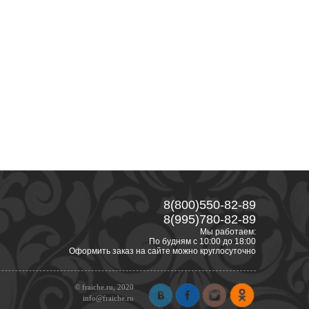
8(800)550-82-89
8(995)780-82-89
Мы работаем:
По будням с 10:00 до 18:00
Оформить заказ на сайте можно круглосуточно
© fraiche.ru, 2020
info@fraiche.ru