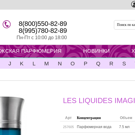
8(800)550-82-89
8(995)780-82-89
Пн-Пт с 10:00 до 18:00
ЖСКАЯ ПАРФЮМЕРИЯ
НОВИНКИ
J
K
L
M
N
O
P
Q
R
S
LES LIQUIDES IMAG
Арт
Концентрация
Объем
Парфюмерная вода
7.5 мл
257605