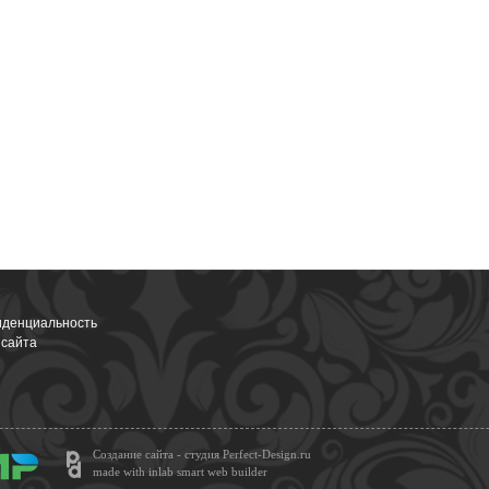
денциальность
 сайта
Создание сайта - студия Perfect-Design.ru
made with inlab smart web builder