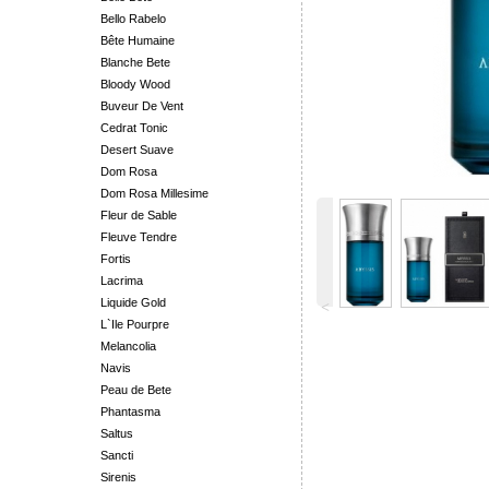
Bello Rabelo
Bête Humaine
Blanche Bete
Bloody Wood
Buveur De Vent
Cedrat Tonic
Desert Suave
Dom Rosa
Dom Rosa Millesime
Fleur de Sable
Fleuve Tendre
Fortis
Lacrima
Liquide Gold
˂
L`Ile Pourpre
Melancolia
Navis
Peau de Bete
Phantasma
Saltus
Sancti
Sirenis