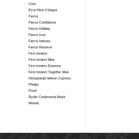
Cool
Ezra Fitch Cologne
Fierce
Fierce Confidence
Fierce Holiday
Fierce Icon
Fierce Intense
Fierce Reserve
First Instinct
First Instinct Blue
First Instinct Extreme
First Instinct Together Man
Hempstead Vetiver Cypress
Phelps
Proof
Ryder Cedarwood Musk
Woods