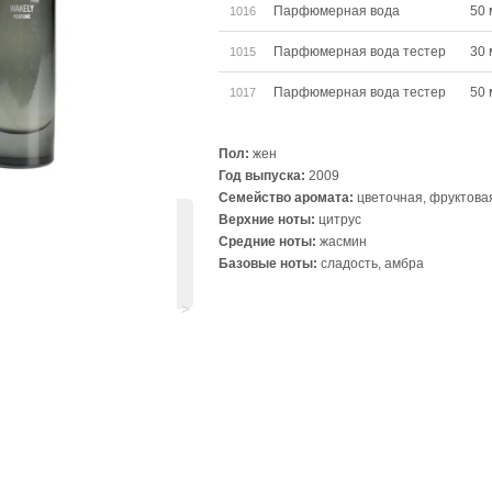
Парфюмерная вода
50 
1016
Парфюмерная вода тестер
30 
1015
Парфюмерная вода тестер
50 
1017
Пол:
жен
Год выпуска:
2009
Семейство аромата:
цветочная, фруктова
Верхние ноты:
цитрус
Средние ноты:
жасмин
Базовые ноты:
сладость, амбра
˃