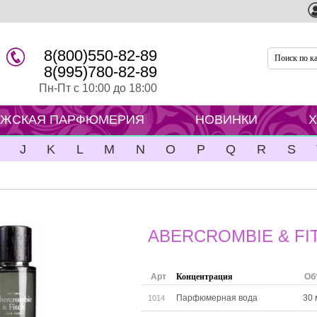
8(800)550-82-89
8(995)780-82-89
Пн-Пт с 10:00 до 18:00
ЖСКАЯ ПАРФЮМЕРИЯ
НОВИНКИ
J
K
L
M
N
O
P
Q
R
S
ABERCROMBIE & F
Арт
Концентрация
Об
Парфюмерная вода
30 
1014