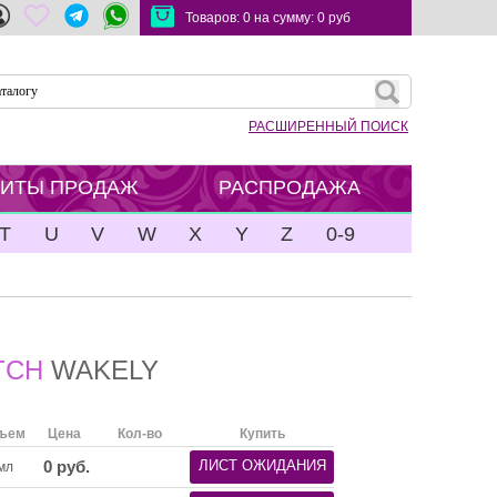
Товаров:
0
на сумму:
0
руб
РАСШИРЕННЫЙ ПОИСК
ХИТЫ ПРОДАЖ
РАСПРОДАЖА
T
U
V
W
X
Y
Z
0-9
ITCH
WAKELY
ъем
Цена
Кол-во
Купить
0
руб.
ЛИСТ ОЖИДАНИЯ
мл