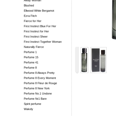
Away Woman
Blushed
Ellwood White Bergamot
Ezra Fitch
Fierce for Her
First Instinct Blue For Her
First Instinct for Her
First Instinct Sheer
First Instinct Together Woman
Naturally Fierce
Perfume 1
Perfume 15
Perfume 41
Perfume 8
˂
Perfume 8 Always Pretty
Perfume 8 Every Moment
Perfume 8 Fleur de Rouge
Perfume 8 New York
Perfume No.1 Undone
Perfume №1 Bare
Spirit perfume
Wakely