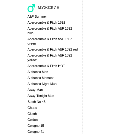
МУЖСКИЕ
A&F Summer
Abercrombie & Fitch 1892
Abercrombie & Fitch A&F 1892
blue
Abercrombie & Fitch A&F 1892
green
Abercrombie & Fitch A&F 1892 red
Abercrombie & Fitch A&F 1892
yellow
Abercrombie & Fitch HOT
Authentic Man
Authentic Moment
Authentic Night Man
Away Man
Away Tonight Man
Batch No 46
Chase
Clutch
Colden
Cologne 15
Cologne 41