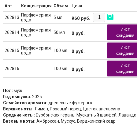
Арт
Концентрация
Объем
Цена
Парфюмерная
262813
5 мл
960
руб.
вода
лист
Парфюмерная
262814
50 мл
0
руб.
вода
ожидания
лист
Парфюмерная
262815
100 мл
0
руб.
вода
ожидания
лист
262816
100 мл
0
руб.
ожидания
Пол:
муж
Год выпуска:
2025
Семейство аромата:
древесные фужерные
Верхние ноты:
Лимон, Розовый перец, Цветок апельсина
Средние ноты:
Бурбонская герань, Мускатный шалфей, Лаванда
Базовые ноты:
Амброксан, Мускус, Вирджинский кедр