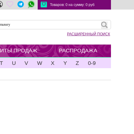
Товаров:
0
на сумму:
0
руб
РАСШИРЕННЫЙ ПОИСК
ХИТЫ ПРОДАЖ
РАСПРОДАЖА
T
U
V
W
X
Y
Z
0-9