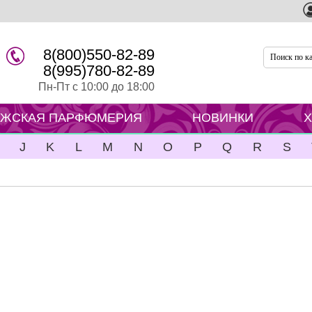
8(800)550-82-89
8(995)780-82-89
Пн-Пт с 10:00 до 18:00
ЖСКАЯ ПАРФЮМЕРИЯ
НОВИНКИ
J
K
L
M
N
O
P
Q
R
S