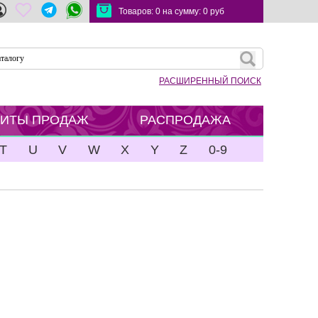
Товаров:
0
на сумму:
0
руб
РАСШИРЕННЫЙ ПОИСК
ХИТЫ ПРОДАЖ
РАСПРОДАЖА
T
U
V
W
X
Y
Z
0-9