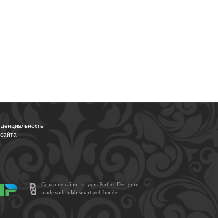
денциальность
 сайта
Создание сайта - студия Perfect-Design.ru
made with inlab smart web builder