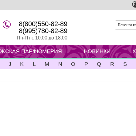
8(800)550-82-89
8(995)780-82-89
Пн-Пт с 10:00 до 18:00
ЖСКАЯ ПАРФЮМЕРИЯ
НОВИНКИ
J
K
L
M
N
O
P
Q
R
S