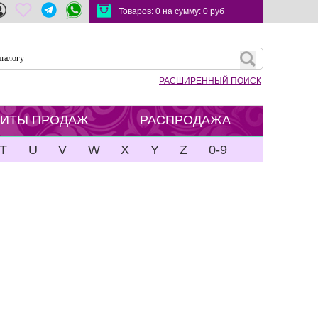
Товаров:
0
на сумму:
0
руб
РАСШИРЕННЫЙ ПОИСК
ХИТЫ ПРОДАЖ
РАСПРОДАЖА
T
U
V
W
X
Y
Z
0-9