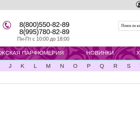
8(800)550-82-89
8(995)780-82-89
Пн-Пт с 10:00 до 18:00
ЖСКАЯ ПАРФЮМЕРИЯ
НОВИНКИ
J
K
L
M
N
O
P
Q
R
S