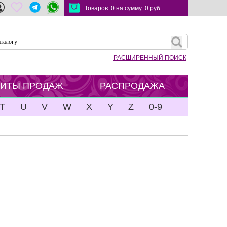
Товаров:
0
на сумму:
0
руб
РАСШИРЕННЫЙ ПОИСК
ХИТЫ ПРОДАЖ
РАСПРОДАЖА
T
U
V
W
X
Y
Z
0-9