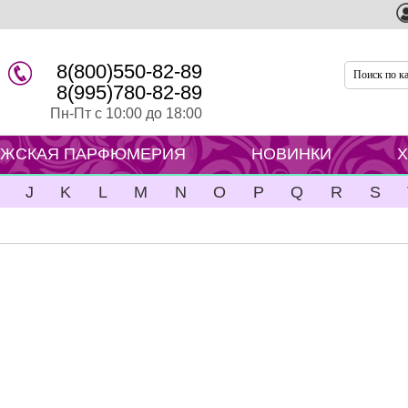
8(800)550-82-89
8(995)780-82-89
Пн-Пт с 10:00 до 18:00
ЖСКАЯ ПАРФЮМЕРИЯ
НОВИНКИ
J
K
L
M
N
O
P
Q
R
S