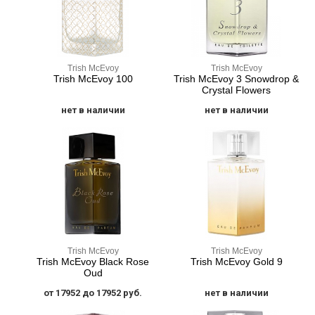
Trish McEvoy
Trish McEvoy
Trish McEvoy 100
Trish McEvoy 3 Snowdrop &
Crystal Flowers
нет в наличии
нет в наличии
Trish McEvoy
Trish McEvoy
Trish McEvoy Black Rose
Trish McEvoy Gold 9
Oud
от 17952 до 17952 руб.
нет в наличии