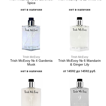
Spice
нет в наличии
нет в наличии
Trish McEvoy
Trish McEvoy
Trish McEvoy № 4 Gardenia
Trish McEvoy № 6 Mandarin
Musk
& Ginger Lily
нет в наличии
от 14592 до 14592 руб.