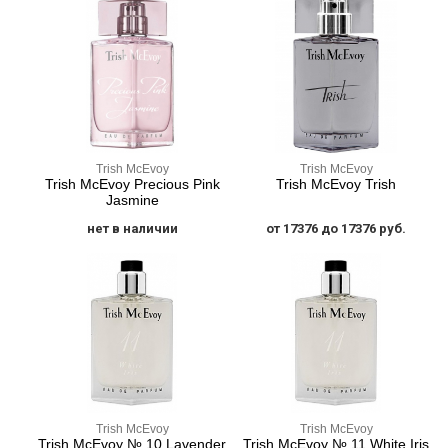
Trish McEvoy
Trish McEvoy
Trish McEvoy Precious Pink
Trish McEvoy Trish
Jasmine
нет в наличии
от 17376 до 17376 руб.
Trish McEvoy
Trish McEvoy
Trish McEvoy № 10 Lavender
Trish McEvoy № 11 White Iris