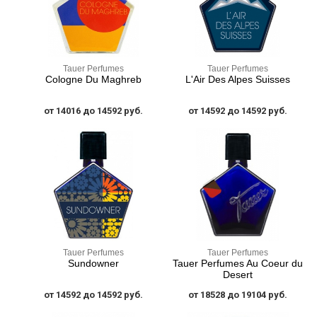
Tauer Perfumes
Tauer Perfumes
Cologne Du Maghreb
L'Air Des Alpes Suisses
от 14016 до 14592 руб.
от 14592 до 14592 руб.
Tauer Perfumes
Tauer Perfumes
Sundowner
Tauer Perfumes Au Coeur du
Desert
от 14592 до 14592 руб.
от 18528 до 19104 руб.