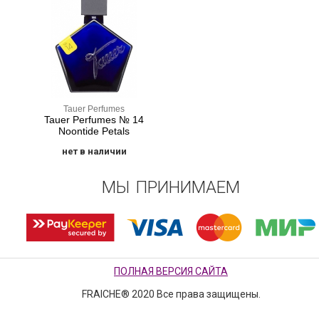
Tauer Perfumes
Tauer Perfumes № 14
Noontide Petals
нет в наличии
МЫ ПРИНИМАЕМ
ПОЛНАЯ ВЕРСИЯ САЙТА
FRAICHE® 2020 Все права защищены.