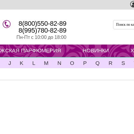
8(800)550-82-89
8(995)780-82-89
Пн-Пт с 10:00 до 18:00
ЖСКАЯ ПАРФЮМЕРИЯ
НОВИНКИ
J
K
L
M
N
O
P
Q
R
S