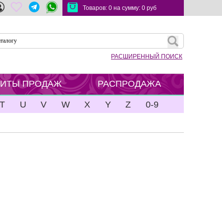
Товаров:
0
на сумму:
0
руб
РАСШИРЕННЫЙ ПОИСК
ХИТЫ ПРОДАЖ
РАСПРОДАЖА
T
U
V
W
X
Y
Z
0-9