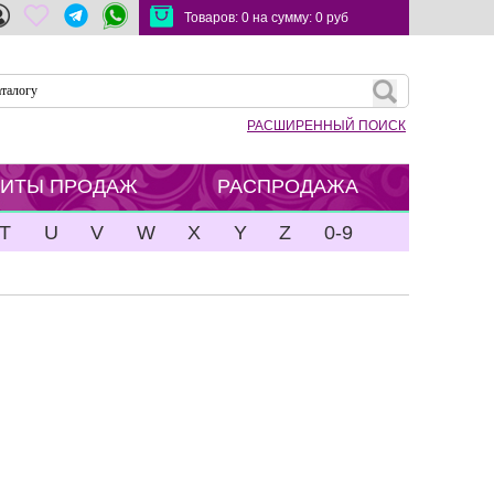
Товаров:
0
на сумму:
0
руб
РАСШИРЕННЫЙ ПОИСК
ХИТЫ ПРОДАЖ
РАСПРОДАЖА
T
U
V
W
X
Y
Z
0-9