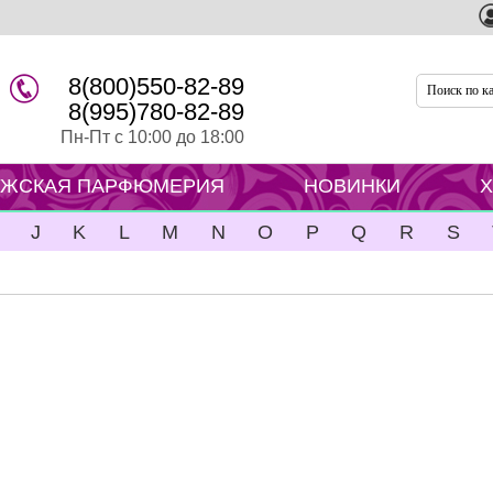
8(800)550-82-89
8(995)780-82-89
Пн-Пт с 10:00 до 18:00
ЖСКАЯ ПАРФЮМЕРИЯ
НОВИНКИ
J
K
L
M
N
O
P
Q
R
S