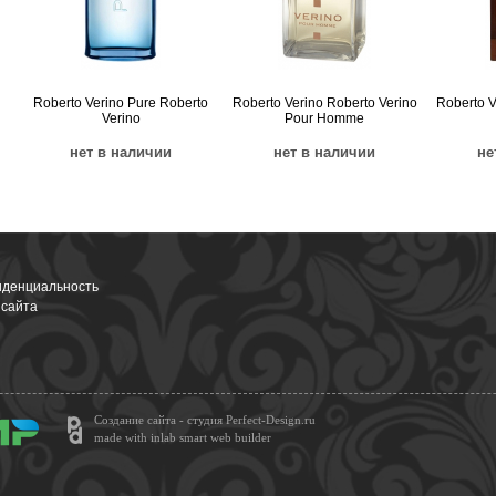
Roberto Verino Pure Roberto
Roberto Verino Roberto Verino
Roberto V
Verino
Pour Homme
нет в наличии
нет в наличии
не
денциальность
 сайта
Создание сайта - студия Perfect-Design.ru
made with inlab smart web builder