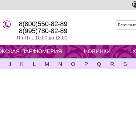
8(800)550-82-89
8(995)780-82-89
Пн-Пт с 10:00 до 18:00
ЖСКАЯ ПАРФЮМЕРИЯ
НОВИНКИ
J
K
L
M
N
O
P
Q
R
S