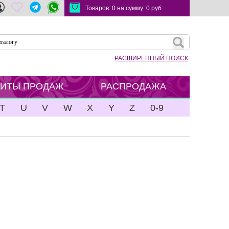
Товаров:
0
на сумму:
0
руб
РАСШИРЕННЫЙ ПОИСК
ХИТЫ ПРОДАЖ
РАСПРОДАЖА
T
U
V
W
X
Y
Z
0-9