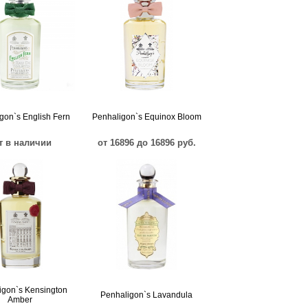
gon`s English Fern
Penhaligon`s Equinox Bloom
т в наличии
от 16896 до 16896 руб.
igon`s Kensington
Penhaligon`s Lavandula
Amber