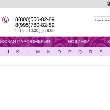
8(800)550-82-89
8(995)780-82-89
Пн-Пт с 10:00 до 18:00
ЖСКАЯ ПАРФЮМЕРИЯ
НОВИНКИ
J
K
L
M
N
O
P
Q
R
S