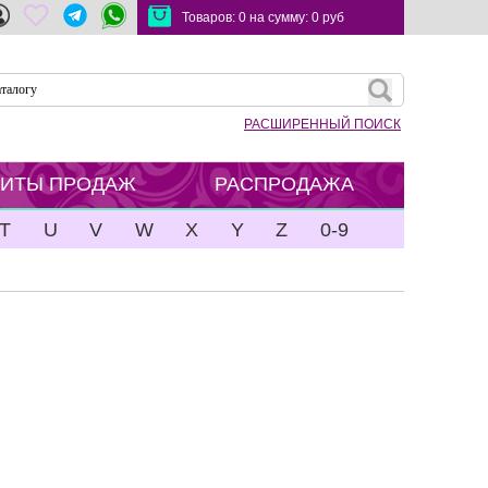
Товаров:
0
на сумму:
0
руб
РАСШИРЕННЫЙ ПОИСК
ХИТЫ ПРОДАЖ
РАСПРОДАЖА
T
U
V
W
X
Y
Z
0-9