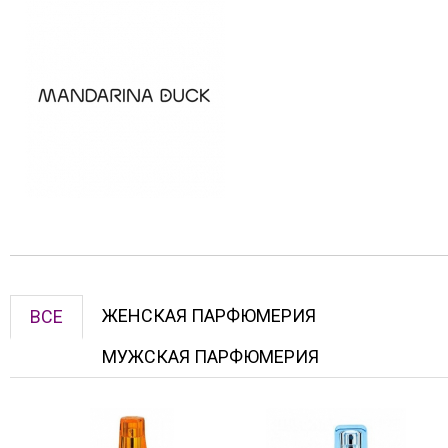
ЖЕНСКАЯ ПАРФЮМЕРИЯ
ВСЕ
МУЖСКАЯ ПАРФЮМЕРИЯ