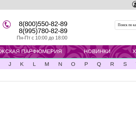
8(800)550-82-89
8(995)780-82-89
Пн-Пт с 10:00 до 18:00
ЖСКАЯ ПАРФЮМЕРИЯ
НОВИНКИ
J
K
L
M
N
O
P
Q
R
S