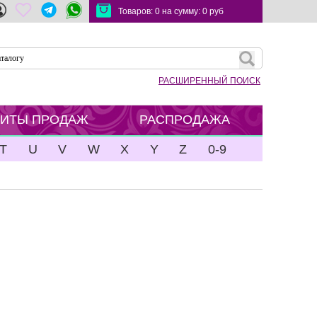
Товаров:
0
на сумму:
0
руб
РАСШИРЕННЫЙ ПОИСК
ХИТЫ ПРОДАЖ
РАСПРОДАЖА
T
U
V
W
X
Y
Z
0-9