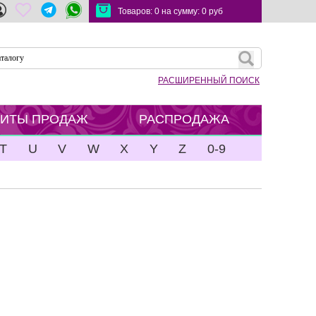
Товаров:
0
на сумму:
0
руб
РАСШИРЕННЫЙ ПОИСК
ХИТЫ ПРОДАЖ
РАСПРОДАЖА
T
U
V
W
X
Y
Z
0-9