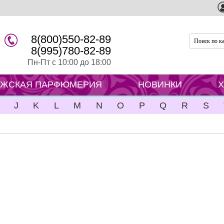
8(800)550-82-89
8(995)780-82-89
Пн-Пт с 10:00 до 18:00
ЖСКАЯ ПАРФЮМЕРИЯ
НОВИНКИ
J
K
L
M
N
O
P
Q
R
S