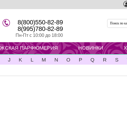
8(800)550-82-89
8(995)780-82-89
Пн-Пт с 10:00 до 18:00
ЖСКАЯ ПАРФЮМЕРИЯ
НОВИНКИ
J
K
L
M
N
O
P
Q
R
S