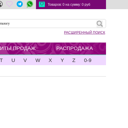
Товаров:
0
на сумму:
0
руб
РАСШИРЕННЫЙ ПОИСК
ХИТЫ ПРОДАЖ
РАСПРОДАЖА
T
U
V
W
X
Y
Z
0-9