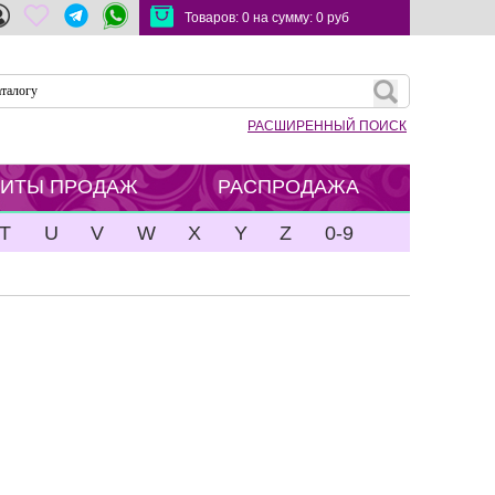
Товаров:
0
на сумму:
0
руб
РАСШИРЕННЫЙ ПОИСК
ХИТЫ ПРОДАЖ
РАСПРОДАЖА
T
U
V
W
X
Y
Z
0-9