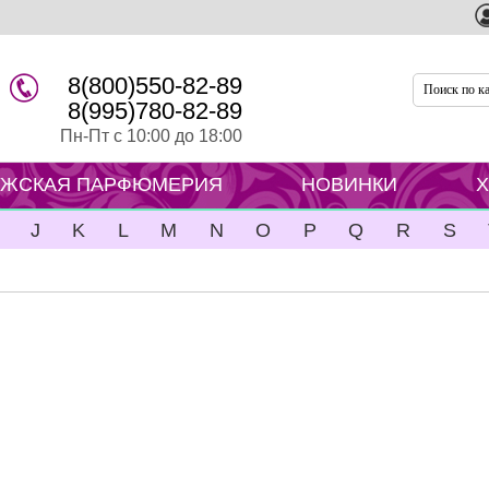
8(800)550-82-89
8(995)780-82-89
Пн-Пт с 10:00 до 18:00
ЖСКАЯ ПАРФЮМЕРИЯ
НОВИНКИ
J
K
L
M
N
O
P
Q
R
S