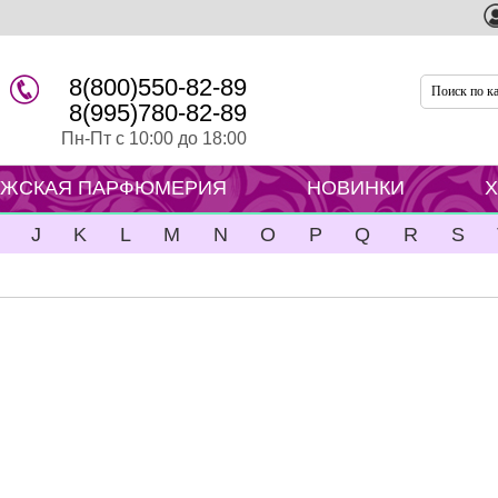
8(800)550-82-89
8(995)780-82-89
Пн-Пт с 10:00 до 18:00
ЖСКАЯ ПАРФЮМЕРИЯ
НОВИНКИ
J
K
L
M
N
O
P
Q
R
S