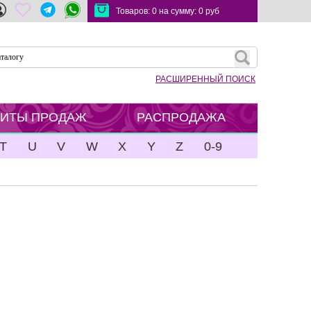
Товаров:
0
на сумму:
0
руб
РАСШИРЕННЫЙ ПОИСК
ХИТЫ ПРОДАЖ
РАСПРОДАЖА
T
U
V
W
X
Y
Z
0-9