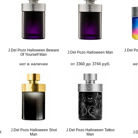
J.Del Pozo Halloween Beware
J.Del P
J.Del Pozo Halloween Man
Of Yourself Man
нет в наличии
от 3360 до 3744 руб.
не
J.Del Pozo Halloween Shot
J.Del Pozo Halloween Tattoo
X
J.
Man
Man