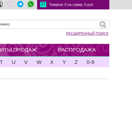
Товаров:
0
на сумму:
0
руб
РАСШИРЕННЫЙ ПОИСК
ХИТЫ ПРОДАЖ
РАСПРОДАЖА
T
U
V
W
X
Y
Z
0-9