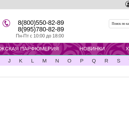
8(800)550-82-89
8(995)780-82-89
Пн-Пт с 10:00 до 18:00
ЖСКАЯ ПАРФЮМЕРИЯ
НОВИНКИ
J
K
L
M
N
O
P
Q
R
S