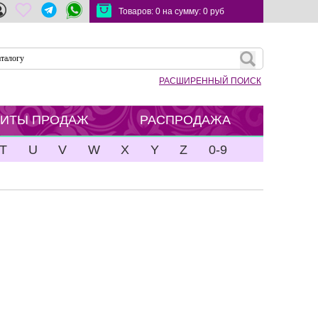
Товаров:
0
на сумму:
0
руб
РАСШИРЕННЫЙ ПОИСК
ХИТЫ ПРОДАЖ
РАСПРОДАЖА
T
U
V
W
X
Y
Z
0-9