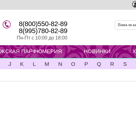
8(800)550-82-89
8(995)780-82-89
Пн-Пт с 10:00 до 18:00
ЖСКАЯ ПАРФЮМЕРИЯ
НОВИНКИ
J
K
L
M
N
O
P
Q
R
S