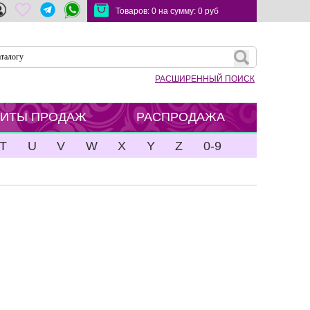
Товаров:
0
на сумму:
0
руб
РАСШИРЕННЫЙ ПОИСК
ХИТЫ ПРОДАЖ
РАСПРОДАЖА
T
U
V
W
X
Y
Z
0-9