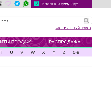
Товаров:
0
на сумму:
0
руб
РАСШИРЕННЫЙ ПОИСК
ХИТЫ ПРОДАЖ
РАСПРОДАЖА
T
U
V
W
X
Y
Z
0-9