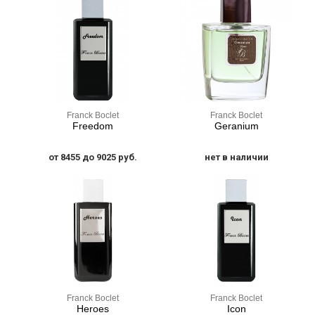
Franck Boclet
Franck Boclet
Freedom
Geranium
от 8455 до 9025 руб.
нет в наличии
Franck Boclet
Franck Boclet
Heroes
Icon