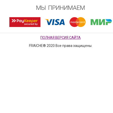
МЫ ПРИНИМАЕМ
ПОЛНАЯ ВЕРСИЯ САЙТА
FRAICHE® 2020 Все права защищены.