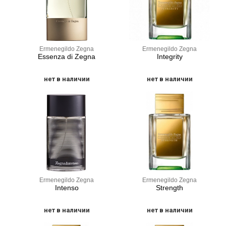
Ermenegildo Zegna
Ermenegildo Zegna
Essenza di Zegna
Integrity
нет в наличии
нет в наличии
Ermenegildo Zegna
Ermenegildo Zegna
Intenso
Strength
нет в наличии
нет в наличии