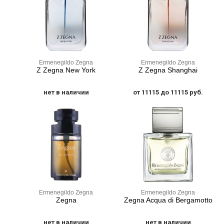
Ermenegildo Zegna
Ermenegildo Zegna
Z Zegna New York
Z Zegna Shanghai
нет в наличии
от 11115 до 11115 руб.
Ermenegildo Zegna
Ermenegildo Zegna
Zegna
Zegna Acqua di Bergamotto
нет в наличии
нет в наличии