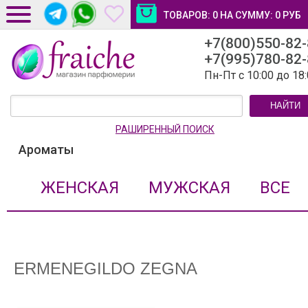
ТОВАРОВ:
0
НА СУММУ:
0
РУБ
+7(800)550-82
ДОСТАВКА И ОПЛАТА
+7(995)780-82
НОВОСТИ И СТАТЬИ
Пн-Пт с 10:00 до 18
КОНТАКТЫ
НАЙТИ
ЛИЧНЫЙ КАБИНЕТ
РАШИРЕННЫЙ ПОИСК
Ароматы
ЖЕНСКАЯ
МУЖСКАЯ
ВСЕ
ERMENEGILDO ZEGNA