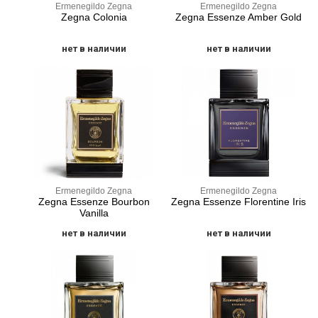
Ermenegildo Zegna
Ermenegildo Zegna
Zegna Colonia
Zegna Essenze Amber Gold
нет в наличии
нет в наличии
Ermenegildo Zegna
Ermenegildo Zegna
Zegna Essenze Bourbon
Zegna Essenze Florentine Iris
Vanilla
нет в наличии
нет в наличии