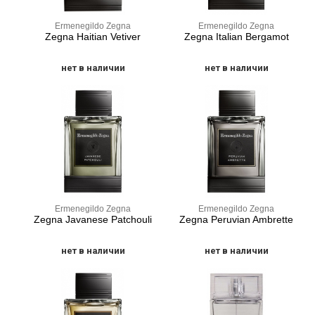
Ermenegildo Zegna
Ermenegildo Zegna
Zegna Haitian Vetiver
Zegna Italian Bergamot
нет в наличии
нет в наличии
Ermenegildo Zegna
Ermenegildo Zegna
Zegna Javanese Patchouli
Zegna Peruvian Ambrette
нет в наличии
нет в наличии