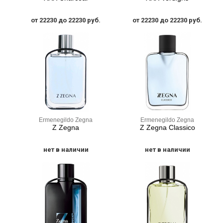
от 22230 до 22230 руб.
от 22230 до 22230 руб.
Ermenegildo Zegna
Ermenegildo Zegna
Z Zegna
Z Zegna Classico
нет в наличии
нет в наличии