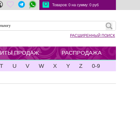
Товаров:
0
на сумму:
0
руб
РАСШИРЕННЫЙ ПОИСК
ХИТЫ ПРОДАЖ
РАСПРОДАЖА
T
U
V
W
X
Y
Z
0-9