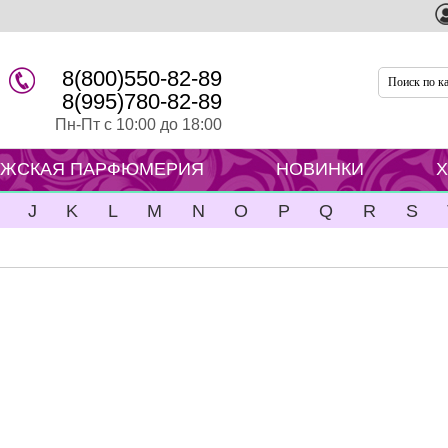
8(800)550-82-89
8(995)780-82-89
Пн-Пт с 10:00 до 18:00
ЖСКАЯ ПАРФЮМЕРИЯ
НОВИНКИ
J
K
L
M
N
O
P
Q
R
S