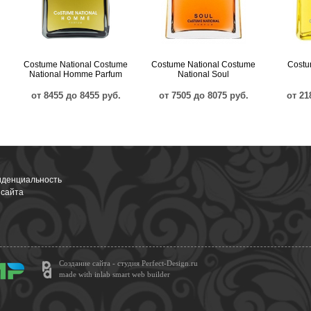
Costume National Costume
Costume National Costume
Costu
National Homme Parfum
National Soul
от 8455 до 8455 руб.
от 7505 до 8075 руб.
от 21
денциальность
 сайта
Создание сайта - студия Perfect-Design.ru
made with inlab smart web builder