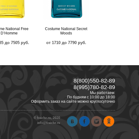
me National Free
Costume National Secret
D’Homme
Woods
85 до 7505 руб.
от 1710 до 7790 руб.
8(800)550-82-89
8(995)780-82-89
Мы работаем:
По будням с 10:00 до 18:00
Оформить заказ на сайте можно круглосуточно
© fraiche.ru, 2020
info@fraiche.ru