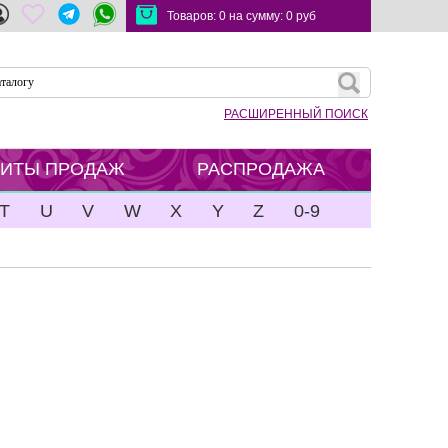
Товаров:
0
на сумму:
0
руб
РАСШИРЕННЫЙ ПОИСК
ХИТЫ ПРОДАЖ
РАСПРОДАЖА
T
U
V
W
X
Y
Z
0-9