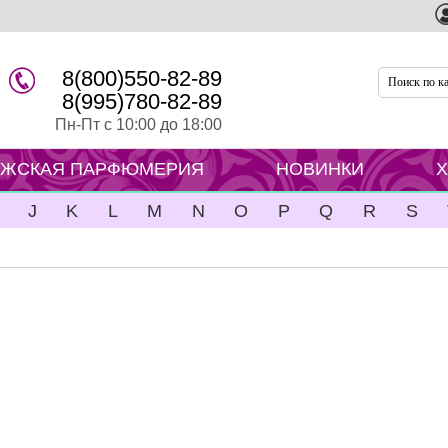
8(800)550-82-89
8(995)780-82-89
Пн-Пт с 10:00 до 18:00
ЖСКАЯ ПАРФЮМЕРИЯ
НОВИНКИ
J
K
L
M
N
O
P
Q
R
S