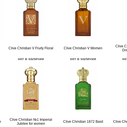
Clive C
Clive Christian V Fruity Floral
Clive Christian V Women
Dr
нет в наличии
нет в наличии
не
Clive Christian №1 Imperial
e
Clive Christian 1872 Basil
Clive Ch
Jubilee for women