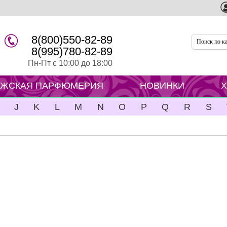
8(800)550-82-89
8(995)780-82-89
Пн-Пт с 10:00 до 18:00
ЖСКАЯ ПАРФЮМЕРИЯ
НОВИНКИ
J
K
L
M
N
O
P
Q
R
S