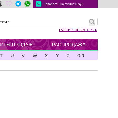
Товаров:
0
на сумму:
0
руб
РАСШИРЕННЫЙ ПОИСК
ХИТЫ ПРОДАЖ
РАСПРОДАЖА
T
U
V
W
X
Y
Z
0-9