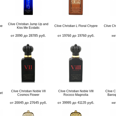
Clive Christian Jump Up and
ne
Clive Christian L Floral Chypre
Clive Ch
Kiss Me Ecstatic
от 2090 до 28785 руб.
от 19760 до 19760 руб.
не
Clive Christian Noble VII
Clive Christian Noble VIII
Clive C
et
Cosmos Flower
Rococo Magnolia
Baroq
от 20045 до 27645 руб.
от 39995 до 41135 руб.
не