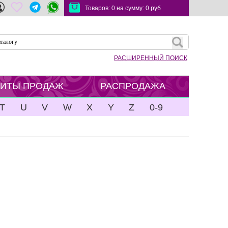
Товаров:
0
на сумму:
0
руб
РАСШИРЕННЫЙ ПОИСК
ХИТЫ ПРОДАЖ
РАСПРОДАЖА
T
U
V
W
X
Y
Z
0-9