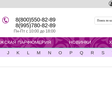
8(800)550-82-89
8(995)780-82-89
Пн-Пт с 10:00 до 18:00
ЖСКАЯ ПАРФЮМЕРИЯ
НОВИНКИ
J
K
L
M
N
O
P
Q
R
S