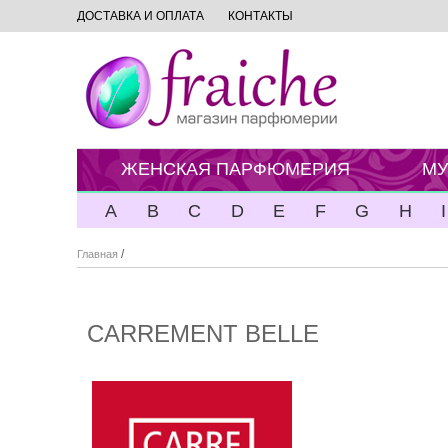
ДОСТАВКА И ОПЛАТА
КОНТАКТЫ
ЖЕНСКАЯ ПАРФЮМЕРИЯ
МУ
A
B
C
D
E
F
G
H
I
/
Главная
CARREMENT BELLE