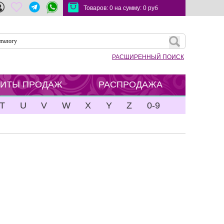
Товаров:
0
на сумму:
0
руб
РАСШИРЕННЫЙ ПОИСК
ХИТЫ ПРОДАЖ
РАСПРОДАЖА
T
U
V
W
X
Y
Z
0-9