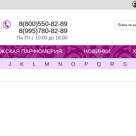
8(800)550-82-89
8(995)780-82-89
Пн-Пт с 10:00 до 18:00
ЖСКАЯ ПАРФЮМЕРИЯ
НОВИНКИ
J
K
L
M
N
O
P
Q
R
S