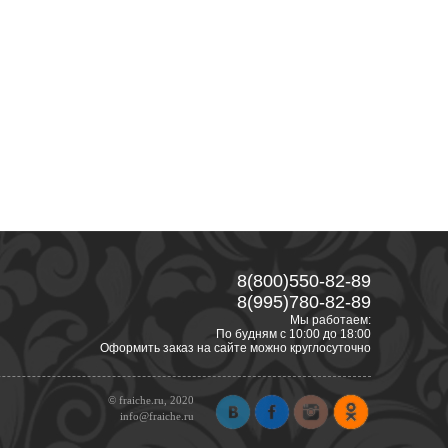
8(800)550-82-89
8(995)780-82-89
Мы работаем:
По будням с 10:00 до 18:00
Оформить заказ на сайте можно круглосуточно
© fraiche.ru, 2020
info@fraiche.ru