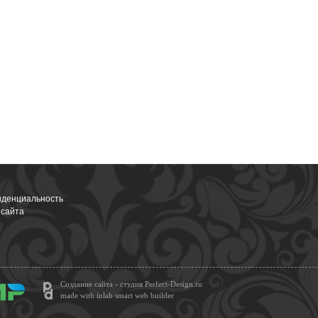
денциальность
 сайта
Создание сайта - студия Perfect-Design.ru
made with inlab smart web builder