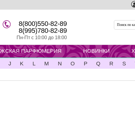
8(800)550-82-89
8(995)780-82-89
Пн-Пт с 10:00 до 18:00
ЖСКАЯ ПАРФЮМЕРИЯ
НОВИНКИ
J
K
L
M
N
O
P
Q
R
S