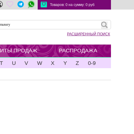
Товаров:
0
на сумму:
0
руб
РАСШИРЕННЫЙ ПОИСК
ХИТЫ ПРОДАЖ
РАСПРОДАЖА
T
U
V
W
X
Y
Z
0-9