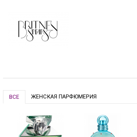
ЖЕНСКАЯ ПАРФЮМЕРИЯ
ВСЕ