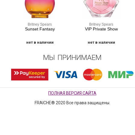
Britney Spears
Britney Spears
Sunset Fantasy
VIP Private Show
нет в наличии
нет в наличии
МЫ ПРИНИМАЕМ
ПОЛНАЯ ВЕРСИЯ САЙТА
FRAICHE® 2020 Все права защищены.