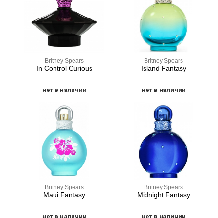
Britney Spears
Britney Spears
In Control Curious
Island Fantasy
нет в наличии
нет в наличии
Britney Spears
Britney Spears
Maui Fantasy
Midnight Fantasy
нет в наличии
нет в наличии