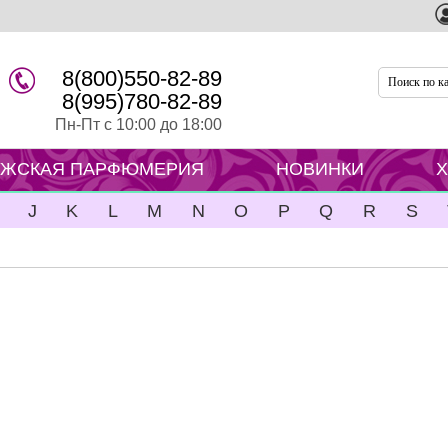
8(800)550-82-89
8(995)780-82-89
Пн-Пт с 10:00 до 18:00
ЖСКАЯ ПАРФЮМЕРИЯ
НОВИНКИ
J
K
L
M
N
O
P
Q
R
S