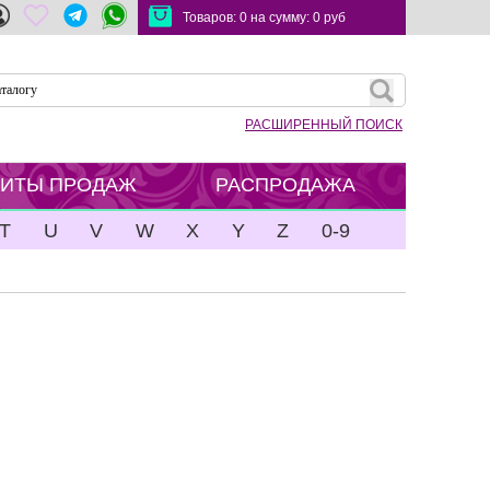
Товаров:
0
на сумму:
0
руб
РАСШИРЕННЫЙ ПОИСК
ХИТЫ ПРОДАЖ
РАСПРОДАЖА
T
U
V
W
X
Y
Z
0-9