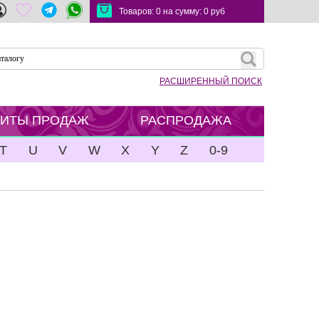
Товаров:
0
на сумму:
0
руб
РАСШИРЕННЫЙ ПОИСК
ХИТЫ ПРОДАЖ
РАСПРОДАЖА
T
U
V
W
X
Y
Z
0-9