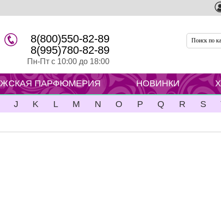
8(800)550-82-89
8(995)780-82-89
Пн-Пт с 10:00 до 18:00
ЖСКАЯ ПАРФЮМЕРИЯ
НОВИНКИ
J
K
L
M
N
O
P
Q
R
S