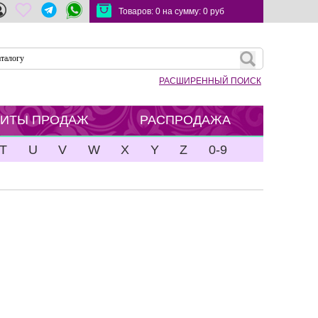
Товаров:
0
на сумму:
0
руб
РАСШИРЕННЫЙ ПОИСК
ХИТЫ ПРОДАЖ
РАСПРОДАЖА
T
U
V
W
X
Y
Z
0-9