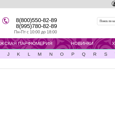
8(800)550-82-89
8(995)780-82-89
Пн-Пт с 10:00 до 18:00
ЖСКАЯ ПАРФЮМЕРИЯ
НОВИНКИ
J
K
L
M
N
O
P
Q
R
S