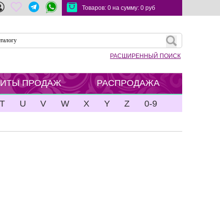
Товаров:
0
на сумму:
0
руб
РАСШИРЕННЫЙ ПОИСК
ХИТЫ ПРОДАЖ
РАСПРОДАЖА
T
U
V
W
X
Y
Z
0-9