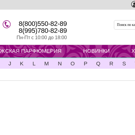
8(800)550-82-89
8(995)780-82-89
Пн-Пт с 10:00 до 18:00
ЖСКАЯ ПАРФЮМЕРИЯ
НОВИНКИ
J
K
L
M
N
O
P
Q
R
S