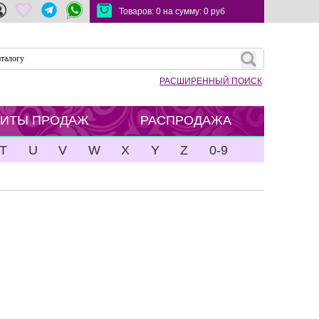
Товаров:
0
на сумму:
0
руб
РАСШИРЕННЫЙ ПОИСК
ХИТЫ ПРОДАЖ
РАСПРОДАЖА
T
U
V
W
X
Y
Z
0-9